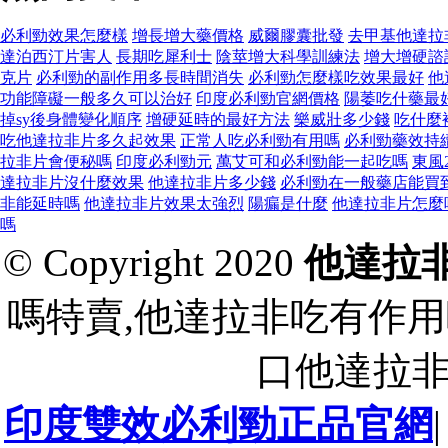
必利勁效果怎麼樣
增長增大藥價格
威爾膠囊批發
去甲基他達拉
達泊西汀片害人
長期吃犀利士
陰莖增大科學訓練法
增大增硬諮
克片
必利勁的副作用多長時間消失
必利勁怎麼樣吃效果最好
他
功能障礙一般多久可以治好
印度必利勁官網價格
陽萎吃什藥最
掉sy後身體變化順序
增硬延時的最好方法
樂威壯多少錢
吃什麼
吃他達拉非片多久起效果
正常人吃必利勁有用嗎
必利勁藥效持
拉非片會便秘嗎
印度必利勁元
萬艾可和必利勁能一起吃嗎
東風2
達拉非片沒什麼效果
他達拉非片多少錢
必利勁在一般藥店能買
非能延時嗎
他達拉非片效果太強烈
陽瘺是什麼
他達拉非片怎麼
嗎
© Copyright 2020
他達拉
嗎特賣,他達拉非吃有作用
口他達拉
印度雙效必利勁正品官網