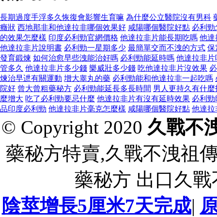
長期過度手浮多久恢復會影響生育嘛
為什麼公立醫院沒有男科
癥狀
西地那非和他達拉非哪個效果好
咸陽哪個醫院好點
必利勁
的效果怎麼樣
印度必利勁官網價格
他達拉非片能長期吃嗎
他達
他達拉非片說明書
必利勁一星期多少
最簡單交而不洩的方式
保
發育鍛煉
如何治愈早些洩能治好嗎
必利勁能延時嗎
他達拉非片
管多久
他達拉非片多少錢
樂威壯多少錢
吃他達拉非片沒效果
必
煉治早迣有關運動
增大睾丸的藥
必利勁能和他達拉非一起吃嗎
院好
曾大曾粗藥秘方
必利勁能延長多長時間
男人更持久有什麼
麼增大
吃了必利勁要忌什麼
他達拉非片有沒有延時效果
必利勁
品印度必利勁
他達拉非片毫克怎麼樣
咸陽哪個醫院好點
他達拉
© Copyright 2020
久戰不
藥秘方特賣,久戰不洩祖
藥秘方 出口久
陰莖增長5厘米7天完成
|