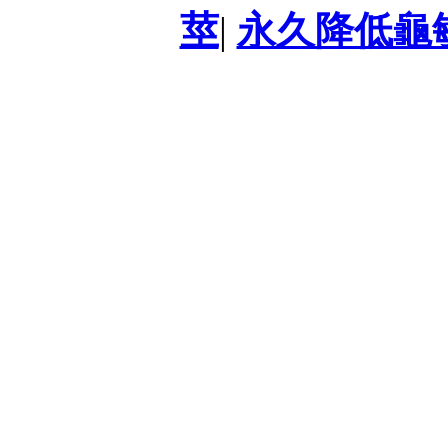
莖
|
永久降低龜