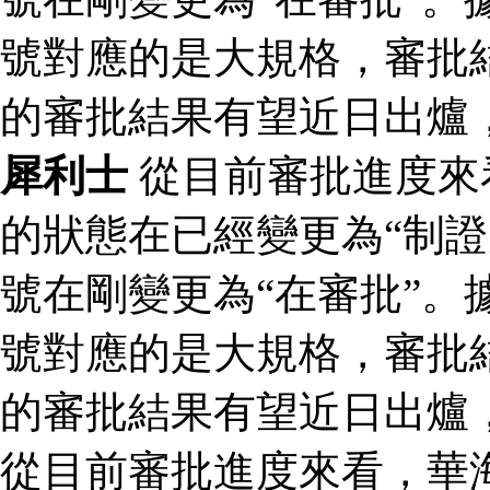
號對應的是大規格，審批結
的審批結果有望近日出爐
犀利士
從目前審批進度來
的狀態在已經變更為“制證
號在剛變更為“在審批”。
號對應的是大規格，審批結
的審批結果有望近日出爐
從目前審批進度來看，華