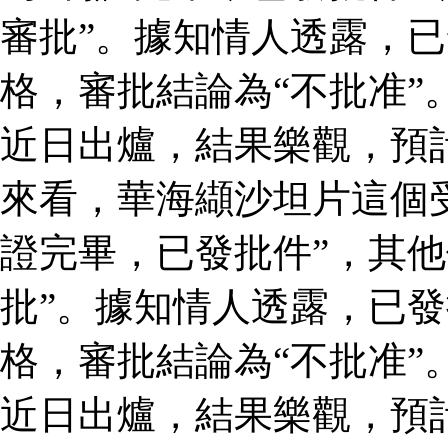
審批”。據知情人透露，
格，審批結論為“不批准”
近日出爐，結果樂觀，預
來看，華海纈沙坦片這個
證完畢，已發批件”，其他
批”。據知情人透露，已
格，審批結論為“不批准”
近日出爐，結果樂觀，預