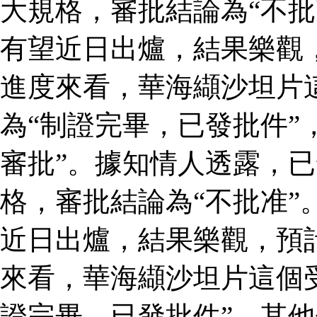
大規格，審批結論為“不批
有望近日出爐，結果樂觀
進度來看，華海纈沙坦片
為“制證完畢，已發批件”
審批”。據知情人透露，
格，審批結論為“不批准”
近日出爐，結果樂觀，預
來看，華海纈沙坦片這個
證完畢，已發批件”，其他