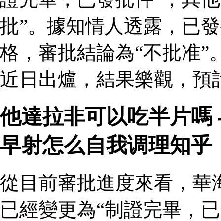
批”。據知情人透露，已
格，審批結論為“不批准”
近日出爐，結果樂觀，預
他達拉非可以吃半片嗎
早射怎么自我调理知乎
從目前審批進度來看，華
已經變更為“制證完畢，已